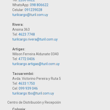
WhatsApp:
098 806622
Celular:
091239028
turilcargo@turil.com.uy
Rivera:
Ansina 363
Tel:
4623 7748
turilcargo.rivera@turil.com.uy
Artigas:
Wilson Ferreira Aldunate 0340
Tel:
4772 0406
turilcargo.artigas@turil.com.uy
Tacuarembó:
Avda. Victorino Pereira y Ruta 5
Tel:
4633 1750
Cel:
099 939 046
turilcargo.tbo@turil.com.uy
Centro de Distribución y Recepción
Colonia: