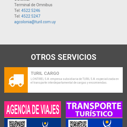
Terminal de Omnibus
Tel:
4522 5246
Tel:
4522 5247
agcolonia@turil.com.uy
OTROS SERVICIOS
TURIL CARGO
LONTIREL S.A. empresa subsidiaria de TURIL S.A. especializada en
el transporte interdepartamental de cargas y encomiendas.